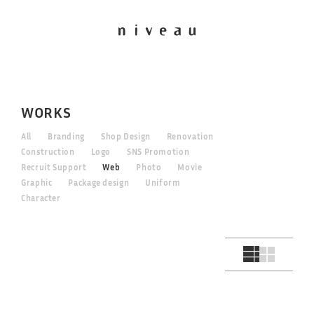
WORKS
All
Branding
Shop Design
Renovation
Construction
Logo
SNS Promotion
Recruit Support
Web
Photo
Movie
Graphic
Package design
Uniform
Character