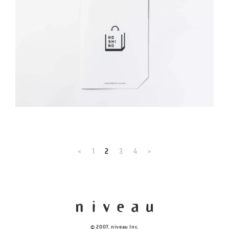
<
1
2
3
4
>
© 2007. niveau Inc.