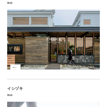
Web
イシヅキ
Web