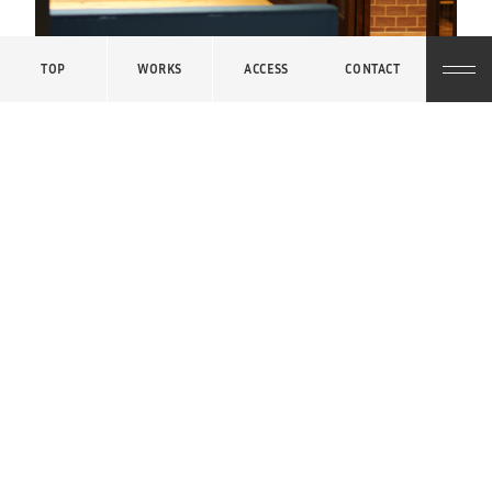
TOP
WORKS
ACCESS
CONTACT
« Prev
All list
Next »
© 2007. niveau Inc.