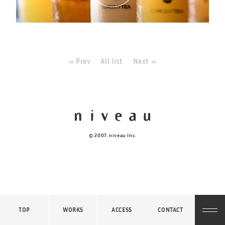
« Prev
All list
Next »
© 2007. niveau Inc.
TOP
WORKS
ACCESS
CONTACT