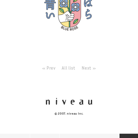
« Prev
All list
Next »
© 2007. niveau Inc.