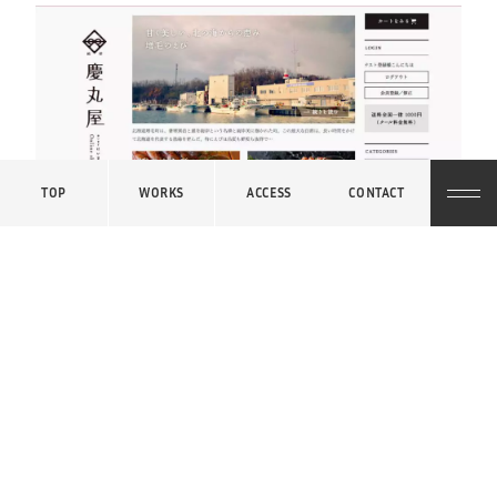
TOP
WORKS
ACCESS
CONTACT
« Prev
All list
Next »