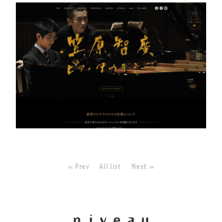
« Prev
All list
Next »