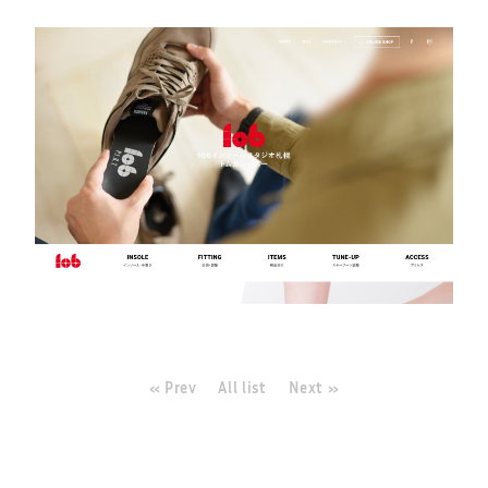
« Prev
All list
Next »