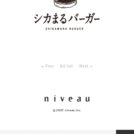
« Prev
All list
Next »
© 2007. niveau Inc.