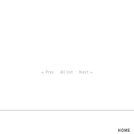
« Prev
All list
Next »
HOME