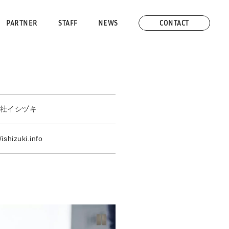
PARTNER
STAFF
NEWS
CONTACT
社イシヅキ
/ishizuki.info