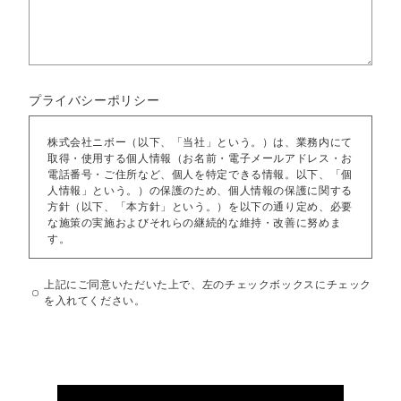
プライバシーポリシー
株式会社ニボー（以下、「当社」という。）は、業務内にて
取得・使用する個人情報（お名前・電子メールアドレス・お
電話番号・ご住所など、個人を特定できる情報。以下、「個
人情報」という。）の保護のため、個人情報の保護に関する
方針（以下、「本方針」という。）を以下の通り定め、必要
な施策の実施およびそれらの継続的な維持・改善に努めま
す。
個人情報の利用目的
上記にご同意いただいた上で、左のチェックボックスにチェック
当社は、個人情報を、お問合わせへの返答やサービスの提供
を入れてください。
などの業務上必要な範囲で利用するものとします。
個人情報の管理
当社は、個人情報への不正なアクセスや情報の改ざん、破
壊、紛失、漏洩などを防止するため、予防ならびに安全対策
に留意します。
個人情報の第三者提供
当社では、個人情報を第三者に提供することは一切ありませ